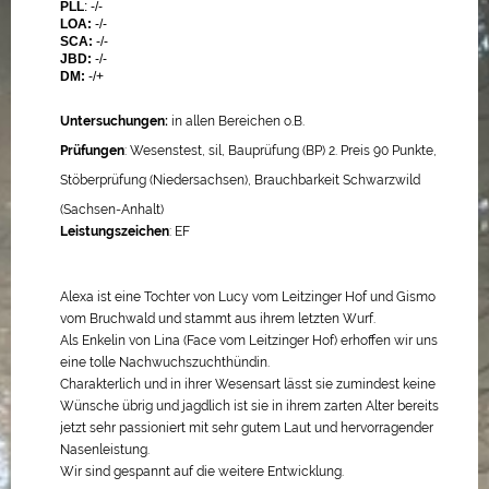
PLL
: -/-
LOA:
-/-
SCA:
-/-
JBD:
-/-
DM:
-/+
Untersuchungen:
in allen Bereichen o.B.
Prüfungen
: Wesenstest, sil, Bauprüfung (BP) 2. Preis 90 Punkte,
Stöberprüfung (Niedersachsen), Brauchbarkeit Schwarzwild
(Sachsen-Anhalt)
Leistungszeichen
: EF
Alexa ist eine Tochter von Lucy vom Leitzinger Hof und Gismo
vom Bruchwald und stammt aus ihrem letzten Wurf.
Als Enkelin von Lina (Face vom Leitzinger Hof) erhoffen wir uns
eine tolle Nachwuchszuchthündin.
Charakterlich und in ihrer Wesensart lässt sie zumindest keine
Wünsche übrig und jagdlich ist sie in ihrem zarten Alter bereits
jetzt sehr passioniert mit sehr gutem Laut und hervorragender
Nasenleistung.
Wir sind gespannt auf die weitere Entwicklung.