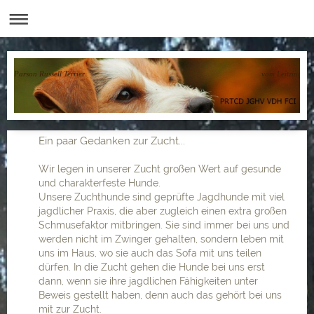
Parson Russell Terrier vom Leitzinger H
Ein paar Gedanken zur Zucht...
Wir legen in unserer Zucht großen Wert auf gesunde
und charakterfeste Hunde.
Unsere Zuchthunde sind geprüfte Jagdhunde mit viel
jagdlicher Praxis, die aber zugleich einen extra großen
Schmusefaktor mitbringen. Sie sind immer bei uns und
werden nicht im Zwinger gehalten, sondern leben mit
uns im Haus, wo sie auch das Sofa mit uns teilen
dürfen. In die Zucht gehen die Hunde bei uns erst
dann, wenn sie ihre jagdlichen Fähigkeiten unter
Beweis gestellt haben, denn auch das gehört bei uns
mit zur Zucht.