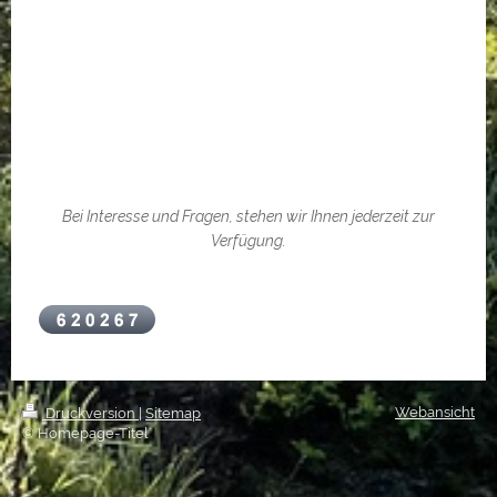
Bei Interesse und Fragen, stehen wir Ihnen jederzeit zur
Verfügung.
Webansicht
Druckversion
|
Sitemap
© Homepage-Titel